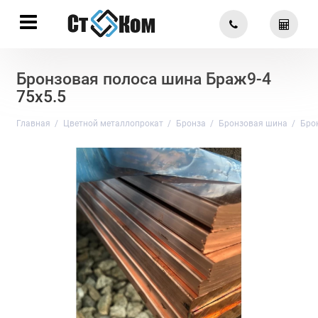
Бронзовая полоса шина Браж9-4
75х5.5
Главная
Цветной металлопрокат
Бронза
Бронзовая шина
Бро