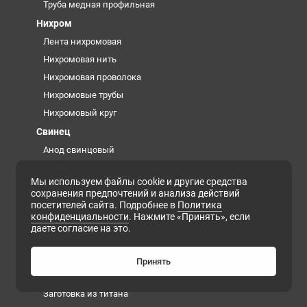
Труба медная профильная
Нихром
Лента нихромовая
Нихромовая нить
Нихромовая проволока
Нихромовые трубы
Нихромовый круг
Свинец
Анод свинцовый
Дробь свинцовая
Мы используем файлы cookie и другие средства
Кирпич свинцовый
сохранения предпочтений и анализа действий
Лист свинцовый
посетителей сайта. Подробнее в
Политика
конфиденциальности
. Нажмите «Принять», если
Роль свинцовая
даете согласие на это.
Свинцовая проволока
Труба свинцовая
Принять
Титан
Заготовка из титана