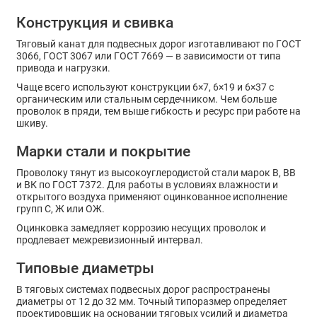
Конструкция и свивка
Тяговый канат для подвесных дорог изготавливают по ГОСТ
3066, ГОСТ 3067 или ГОСТ 7669 — в зависимости от типа
привода и нагрузки.
Чаще всего используют конструкции 6×7, 6×19 и 6×37 с
органическим или стальным сердечником. Чем больше
проволок в пряди, тем выше гибкость и ресурс при работе на
шкиву.
Марки стали и покрытие
Проволоку тянут из высокоуглеродистой стали марок В, ВВ
и ВК по ГОСТ 7372. Для работы в условиях влажности и
открытого воздуха применяют оцинкованное исполнение
групп С, Ж или ОЖ.
Оцинковка замедляет коррозию несущих проволок и
продлевает межревизионный интервал.
Типовые диаметры
В тяговых системах подвесных дорог распространены
диаметры от 12 до 32 мм. Точный типоразмер определяет
проектировщик на основании тяговых усилий и диаметра