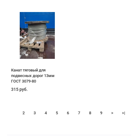
Канат тяговый для
подвесных дорог 13мм
ГОСТ 3079-80
315 руб.
1
2
3
4
5
6
7
8
9
>
>|