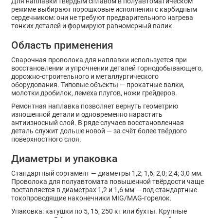
Для наплавки твёрдым сплавом в полуавтоматическом
режиме выбирают порошковые исполнения с карбидным
сердечником: они не требуют предварительного нагрева
тонких деталей и формируют равномерный валик.
Область применения
Сварочная проволока для наплавки используется при
восстановлении и упрочнении деталей горнодобывающего,
дорожно-строительного и металлургического
оборудования. Типовые объекты — прокатные валки,
молотки дробилок, лемеха плугов, ножи грейдеров.
Ремонтная наплавка позволяет вернуть геометрию
изношенной детали и одновременно нарастить
антиизносный слой. В ряде случаев восстановленная
деталь служит дольше новой — за счёт более твёрдого
поверхностного слоя.
Диаметры и упаковка
Стандартный сортамент — диаметры 1,2; 1,6; 2,0; 2,4; 3,0 мм.
Проволока для полуавтомата повышенной твёрдости чаще
поставляется в диаметрах 1,2 и 1,6 мм — под стандартные
токопроводящие наконечники MIG/MAG-горелок.
Упаковка: катушки по 5, 15, 250 кг или бухты. Крупные