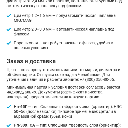
диаметры от 2,4 мм, как правило, поставляются бухтами под
автоматическую наплавку под флюсом.
Диаметр 1,2–1,6 мм — полуавтоматическая наплавка
MIG/MAG
Диаметр 2,0–3,0 мм — автоматическая наплавка под
флюсом
Порошковая — не требует внешнего флюса, удобна в
полевых условиях
Заказ и доставка
Цена — по запросу: стоимость зависит от марки, диаметра и
объёма партии. Отгрузка со склада в Челябинске. Для
уточнения наличия и расчёта звоните: +7 (800) 350-80-95.
Минимальная партия и условия доставки согласовываются
индивидуально. Документы (сертификат качества,
накладная) предоставляются на каждую партию.
Нп-65Г
— тип: Сплошная; твёрдость слоя (ориентир): HRC
50–56 (после закалки); типовое применение: Детали в
абразивной среде: зубья, ножи
Нп-30ХГСА
— тип: Сплошная; твёрдость слоя (ориентир):