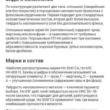
По конструкции различают два типа: сплошная (омеднённая
или без покрытия) и порошковая наплавочная проволока с
флюсовым сердечником. Первая подходит для стандартных
полуавтоматических постов, вторая даёт более высокую
твёрдость наплавленного слоя без дополнительного флюса.
Сплошные марки серии Нп (наплавочные) содержат хром,
марганец или вольфрам — в зависимости от требуемых
свойств слоя. Порошковые ПП-Нп работают при наплавке
деталей с повышенными требованиями к
абразивостойкости: коронки буровых, зубья экскаваторов,
брони дробилок.
Марки и состав
Наиболее распространены марки Нп-30ХГСА, Нп-65Г,
Нп-40Х13. Буквы и цифры в обозначении указывают на
легирующие элементы: Х — хром, Г — марганец, С — кремний,
А — улучшенная (пониженное содержание серы и фосфора).
Твёрдость наплавленного металла — ключевой параметр
выбора. Нп-65Г даёт слой твёрдостью около HRC 50–56
после закалки, что подходит для деталей, работающих в
абразивной среде. Нп-30ХГСА применяют там, где важна
комбинация прочности и вязкости.