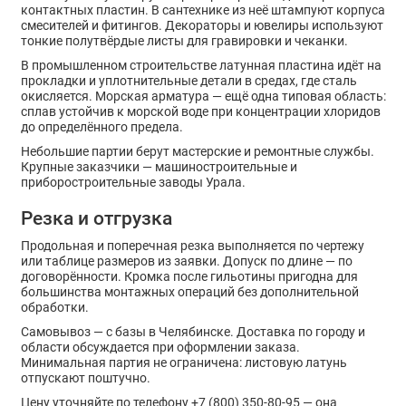
контактных пластин. В сантехнике из неё штампуют корпуса
смесителей и фитингов. Декораторы и ювелиры используют
тонкие полутвёрдые листы для гравировки и чеканки.
В промышленном строительстве латунная пластина идёт на
прокладки и уплотнительные детали в средах, где сталь
окисляется. Морская арматура — ещё одна типовая область:
сплав устойчив к морской воде при концентрации хлоридов
до определённого предела.
Небольшие партии берут мастерские и ремонтные службы.
Крупные заказчики — машиностроительные и
приборостроительные заводы Урала.
Резка и отгрузка
Продольная и поперечная резка выполняется по чертежу
или таблице размеров из заявки. Допуск по длине — по
договорённости. Кромка после гильотины пригодна для
большинства монтажных операций без дополнительной
обработки.
Самовывоз — с базы в Челябинске. Доставка по городу и
области обсуждается при оформлении заказа.
Минимальная партия не ограничена: листовую латунь
отпускают поштучно.
Цену уточняйте по телефону +7 (800) 350-80-95 — она