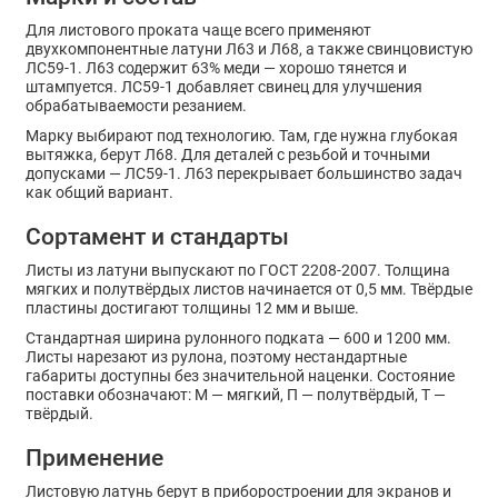
Для листового проката чаще всего применяют
двухкомпонентные латуни Л63 и Л68, а также свинцовистую
ЛС59-1. Л63 содержит 63% меди — хорошо тянется и
штампуется. ЛС59-1 добавляет свинец для улучшения
обрабатываемости резанием.
Марку выбирают под технологию. Там, где нужна глубокая
вытяжка, берут Л68. Для деталей с резьбой и точными
допусками — ЛС59-1. Л63 перекрывает большинство задач
как общий вариант.
Сортамент и стандарты
Листы из латуни выпускают по ГОСТ 2208-2007. Толщина
мягких и полутвёрдых листов начинается от 0,5 мм. Твёрдые
пластины достигают толщины 12 мм и выше.
Стандартная ширина рулонного подката — 600 и 1200 мм.
Листы нарезают из рулона, поэтому нестандартные
габариты доступны без значительной наценки. Состояние
поставки обозначают: М — мягкий, П — полутвёрдый, Т —
твёрдый.
Применение
Листовую латунь берут в приборостроении для экранов и