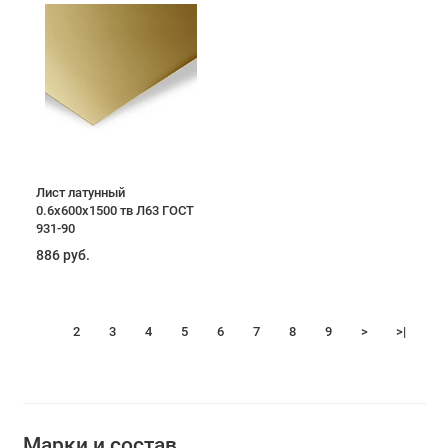
Лист латунный
0.6x600x1500 тв Л63 ГОСТ
931-90
886 руб.
1
2
3
4
5
6
7
8
9
>
>|
Марки и состав