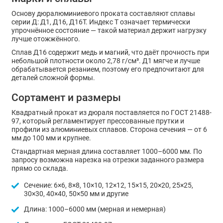
Основу дюралюминиевого проката составляют сплавы
серии Д: Д1, Д16, Д16Т. Индекс Т означает термически
упрочнённое состояние — такой материал держит нагрузку
лучше отожжённого.
Сплав Д16 содержит медь и магний, что даёт прочность при
небольшой плотности около 2,78 г/см³. Д1 мягче и лучше
обрабатывается резанием, поэтому его предпочитают для
деталей сложной формы.
Сортамент и размеры
Квадратный прокат из дюраля поставляется по ГОСТ 21488-
97, который регламентирует прессованные прутки и
профили из алюминиевых сплавов. Сторона сечения — от 6
мм до 100 мм и крупнее.
Стандартная мерная длина составляет 1000–6000 мм. По
запросу возможна нарезка на отрезки заданного размера
прямо со склада.
Сечение: 6×6, 8×8, 10×10, 12×12, 15×15, 20×20, 25×25,
30×30, 40×40, 50×50 мм и другие
Длина: 1000–6000 мм (мерная и немерная)