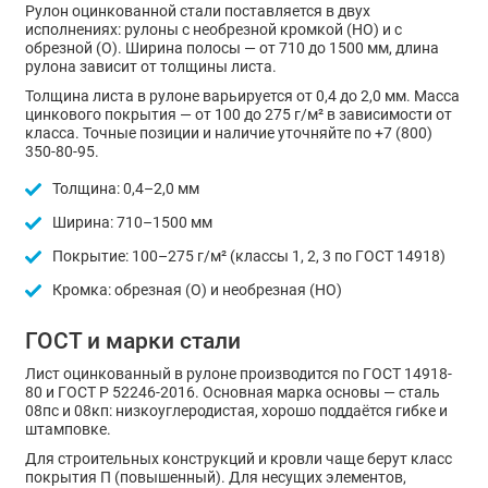
Рулон оцинкованной стали поставляется в двух
исполнениях: рулоны с необрезной кромкой (НО) и с
обрезной (О). Ширина полосы — от 710 до 1500 мм, длина
рулона зависит от толщины листа.
Толщина листа в рулоне варьируется от 0,4 до 2,0 мм. Масса
цинкового покрытия — от 100 до 275 г/м² в зависимости от
класса. Точные позиции и наличие уточняйте по +7 (800)
350-80-95.
Толщина: 0,4–2,0 мм
Ширина: 710–1500 мм
Покрытие: 100–275 г/м² (классы 1, 2, 3 по ГОСТ 14918)
Кромка: обрезная (О) и необрезная (НО)
ГОСТ и марки стали
Лист оцинкованный в рулоне производится по ГОСТ 14918-
80 и ГОСТ Р 52246-2016. Основная марка основы — сталь
08пс и 08кп: низкоуглеродистая, хорошо поддаётся гибке и
штамповке.
Для строительных конструкций и кровли чаще берут класс
покрытия П (повышенный). Для несущих элементов,