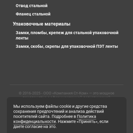
Отвод стальной
Фланец стальной
Упаковочные материалы
Замки, пломбы, крепеж для стальной упаковочной
ленты
Замки, скобы, скрепы для упаковочной ПЭТ ленты
© 2016-2025 - ООО «Компания Ст-Ком» — это мощное
предприятие с сформированной логистической
инфраструктурой, личными базами, компетентными и
Мы используем файлы cookie и другие средства
профессиональными сотрудниками. Предлагаем
металлопрокат любых марок, типов и размеров с
сохранения предпочтений и анализа действий
доставкой в России и СНГ
посетителей сайта. Подробнее в
Политика
конфиденциальности
. Нажмите «Принять», если
ИНН 6679102638, ОГРН 1169658133171
даете согласие на это.
Политика конфиденциальности