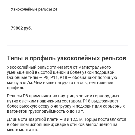
Узкоколейные рельсы 24
79882 руб.
Типы и профиль узкоколейных рельсов
Узкоколейный рельс отличается от магистрального
уменьшенной высотой шейки и более узкой подошвой.
Основные типы — Р8, Р11, Р18 — обозначают погонную
массу в кг/м. Чем выше нагрузка на ось, тем тяжелее
профиль.
Рельсы Р8 применяют на внутрицеховых и горнорудных
путях с лёгким подвижным составом. Р18 выдерживает
более высокую осевую нагрузку и подходит для карьерных
вагонеток грузоподъёмностью до 10 т.
Длина стандартной плети — 8 и 12,5 м. Торцы поставляются
в обычном исполнении; сварка стыков выполняется на
месте монтажа.