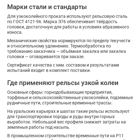
Марки стали и стандарты
Для узкоколейного проката используют рельсовую сталь
по ГОСТ 4121-96. Марка Э76 обеспечивает твёрдость
головки, достаточную для работы в условиях абразивного
износа.
Механические свойства нормируются по пределу текучести
и относительному удлинению. Термообработка по
требованию заказчика — объёмная закалка или закалка
головки — оговаривается при заказе.
Сертификат качества с хим. составом и результатами
испытаний входит в комплект поставки.
Где применяют рельсы узкой колеи
Основные сферы: горнодобывающие предприятия,
торфяные и сельскохозяйственные узкоколейки, подземные
рудничные пути, строительные временные трассы.
На уральских карьерах и шахтах такие рельсы используют
для транспортировки породы и руды внутри горных
выработок. Небольшой вес профиля снижает затраты на
земляные работы под насыпь.
В промышленном строительстве временные пути на Р11