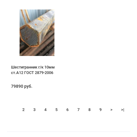
Шестигранник г/к 10мм
ст.А12 ГОСТ 2879-2006
79890 руб.
1
2
3
4
5
6
7
8
9
>
>|