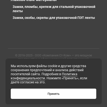
Замки, пломбы, крепеж для стальной упаковочной
ленты
Замки, скобы, скрепы для упаковочной ПЭТ ленты
© 2016-2025 - ООО «Компания Ст-Ком» — это мощное
предприятие с сформированной логистической
инфраструктурой, личными базами, компетентными и
Мы используем файлы cookie и другие средства
профессиональными сотрудниками. Предлагаем
металлопрокат любых марок, типов и размеров с
сохранения предпочтений и анализа действий
доставкой в России и СНГ
посетителей сайта. Подробнее в
Политика
конфиденциальности
. Нажмите «Принять», если
ИНН 6679102638, ОГРН 1169658133171
даете согласие на это.
Политика конфиденциальности
Согласие на обработку персональных данных
Согласие на получение рассылки рекламно-
Принять
информационных материалов