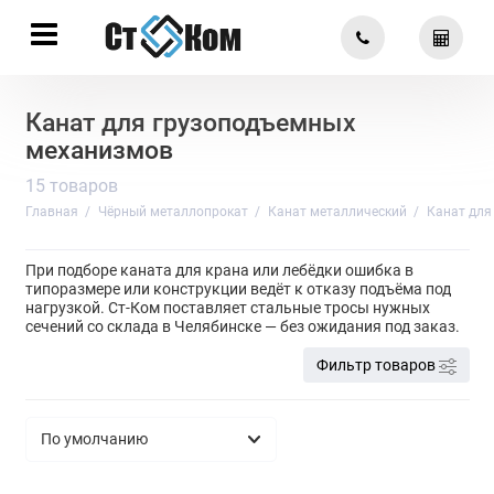
Канат для грузоподъемных
механизмов
15 товаров
Главная
Чёрный металлопрокат
Канат металлический
Канат для
При подборе каната для крана или лебёдки ошибка в
типоразмере или конструкции ведёт к отказу подъёма под
нагрузкой. Ст-Ком поставляет стальные тросы нужных
сечений со склада в Челябинске — без ожидания под заказ.
Фильтр товаров