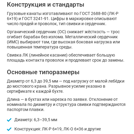
Конструкция и стандарты
Грузовые канаты изготавливают по ГОСТ 2688-80 (ЛК-Р
6×19) и ГОСТ 3241-91. Цифры в маркировке описывают
число прядей и проволок, тип свивки и сердечник.
Органический сердечник (ОС) снижает жёсткость — трос
огибает барабан без излома. Металлический сердечник
(ИМС) выбирают там, где высокая боковая нагрузка или
повышенная температура среды.
Свивка ЛК (линейное касание) обеспечивает большую
площадь контакта проволок и продлевает срок до замены.
Основные типоразмеры
Диаметр от 6,3 до 39,5 мм — под нагрузку от малой лебёдки
до мостового крана. Разрывное усилие указано в
сертификате к каждой бухте.
Длина — в бухтах или нарезка по заявке. Отклонение от
номинала по диаметру и структура свивки подтверждаются
паспортом плавки.
Диаметр: 6,3–39,5 мм
Конструкция: ЛК-Р 6×19, ЛК-О 6×36 и другие