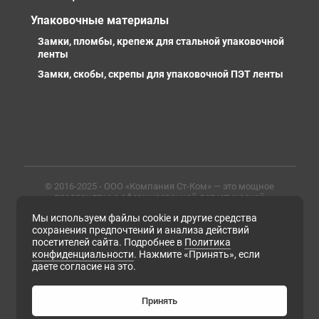
Упаковочные материалы
Замки, пломбы, крепеж для стальной упаковочной
ленты
Замки, скобы, скрепы для упаковочной ПЭТ ленты
© 2016-2025 - ООО «Компания Ст-Ком» — это мощное
предприятие с сформированной логистической
инфраструктурой, личными базами, компетентными и
Мы используем файлы cookie и другие средства
профессиональными сотрудниками. Предлагаем
металлопрокат любых марок, типов и размеров с
сохранения предпочтений и анализа действий
доставкой в России и СНГ
посетителей сайта. Подробнее в
Политика
конфиденциальности
. Нажмите «Принять», если
ИНН 6679102638, ОГРН 1169658133171
даете согласие на это.
Политика конфиденциальности
Согласие на обработку персональных данных
Согласие на получение рассылки рекламно-
Принять
информационных материалов