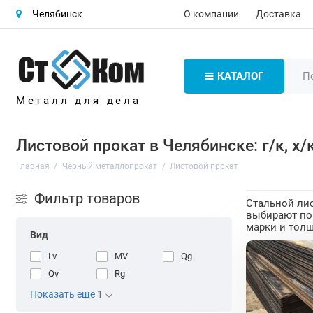
О компании
Доставка
Челябинск
КАТАЛОГ
Металл для дела
Листовой прокат в Челябинске: г/к, х
Главная
Чёрный металлопрокат
Листовой прокат
Фильтр товаров
Стальной лис
выбирают по 
марки и толщ
Вид
Lv
MV
Qg
Qv
Rg
Показать еще 1