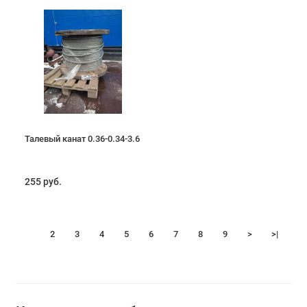
Талевый канат 0.36-0.34-3.6
255 руб.
1
2
3
4
5
6
7
8
9
>
>|