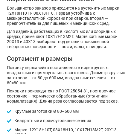
Большинство заказов приходится на аустенитные марки
12Х18Н10Т и 08Х18Н10. Первая устойчива к
межкристаллитной коррозии при сварке, вторая —
предпочтительна для пищевых и медицинских сред.
Для изделий, работающих в кислотных или хлоридных
средах, применяют 10Х17Н13М2Т. Мартенситные марки
20Х13 и 40Х13 выбирают под детали с повышенной
твёрдостью поверхности — ножи, валы, шпиндели.
Сортамент и размеры
Поковку нержавейка поставляется в виде круглых,
квадратных и прямоугольных заготовок. Диаметр круглых
заготовок — от 80 до 600 мм, квадратные сечения — от
80×80 мм.
Поковки производятся по ГОСТ 25054-81, поставочное
состояние — термически обработанные (отжиг или
нормализация). Длина реза согласовывается под заказ.
Круглые заготовки Ø 80–600 мм
Квадратные и прямоугольные сечения
Марки: 12Х18Н10Т, 08Х18Н10, 10Х17Н13М2Т, 20Х13,