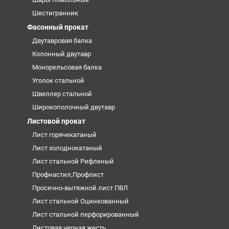
Шестигранник
Фасонный прокат
Двутавровая балка
Колонный двутавр
Монорельсовая балка
Уголок стальной
Швеллер стальной
Широкополочный двутавр
Листовой прокат
Лист горячекатаный
Лист холоднокатаный
Лист стальной Рифленый
Профнастил,Профлист
Просечно-вытяжной лист ПВЛ
Лист стальной Оцинкованный
Лист стальной перфорированный
Листовая черная жесть