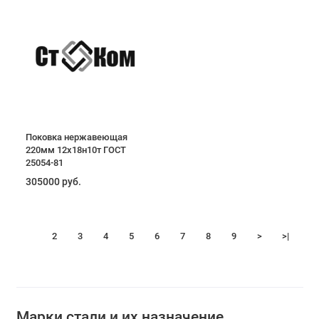
Поковка нержавеющая
220мм 12х18н10т ГОСТ
25054-81
305000 руб.
1
2
3
4
5
6
7
8
9
>
>|
Марки стали и их назначение