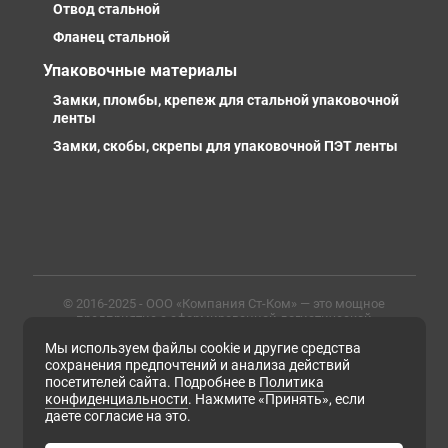
Отвод стальной
Фланец стальной
Упаковочные материалы
Замки, пломбы, крепеж для стальной упаковочной
ленты
Замки, скобы, скрепы для упаковочной ПЭТ ленты
© 2016-2025 - ООО «Компания Ст-Ком» — это мощное
предприятие с сформированной логистической
инфраструктурой, личными базами, компетентными и
Мы используем файлы cookie и другие средства
профессиональными сотрудниками. Предлагаем
металлопрокат любых марок, типов и размеров с
сохранения предпочтений и анализа действий
доставкой в России и СНГ
посетителей сайта. Подробнее в
Политика
конфиденциальности
. Нажмите «Принять», если
ИНН 6679102638, ОГРН 1169658133171
даете согласие на это.
Политика конфиденциальности
Согласие на обработку персональных данных