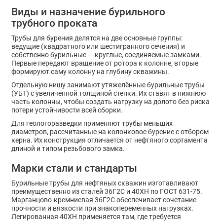
Виды и назначение бурильного
трубного проката
Трубы для бурения делятся на две основные группы:
ведущие (квадратного или шестигранного сечения) и
собственно бурильные — круглые, соединяемые замками.
Первые передают вращение от ротора к колонне, вторые
формируют саму колонну на глубину скважины.
Отдельную нишу занимают утяжелённые бурильные трубы
(УБТ) с увеличенной толщиной стенки. Их ставят в нижнюю
часть колонны, чтобы создать нагрузку на долото без риска
потери устойчивости всей сборки.
Для геологоразведки применяют трубы меньших
диаметров, рассчитанные на колонковое бурение с отбором
керна. Их конструкция отличается от нефтяного сортамента
длиной и типом резьбового замка.
Марки стали и стандарты
Бурильные трубы для нефтяных скважин изготавливают
преимущественно из сталей 36Г2С и 40ХН по ГОСТ 631-75.
Марганцово-кремниевая 36Г2С обеспечивает сочетание
прочности и вязкости при знакопеременных нагрузках.
Легированная 40ХН применяется там, где требуется