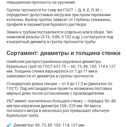
повышенная прочность на кручение.
Группы прочности по тому же ГОСТ — Д, К, Е, Л, М —
определяют допустимые нагрузки при проектировании
колонны. Выбор группы зависит от глубины скважины,
профиля и параметров бурового раствора.
Замки к трубам поставляются отдельно или в сборе. Тип
замковой резьбы (З-76, З-88, З-102 и др.) согласуется под
конкретный диаметр и группу прочности трубы.
Сортамент: диаметры и толщина стенки
Наиболее распространённые наружные диаметры
бурильных труб по ГОСТ 631-75 — 60, 73, 89, 102, 114 и 127
мм. Толщина стенки варьируется от 7 до 11 мм в
зависимости от диаметра и группы прочности.
Стандартная длина секции — от 9 до 11,5 м (диапазон по
ГОСТ). Под нестандартные проекты возможна поставка
мерных длин после согласования с производителем.
УБТ имеют значительно большую стенку — порядка 50–80
мм при наружном диаметре 108–229 мм. Их масса
погонного метра в несколько раз превышает обычную
бурильную трубу.
Диаметры: 60, 73, 89, 102, 114, 127 мм