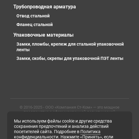
Трубопроводная арматура
Отвод стальной
Фланец стальной
Упаковочные материалы
Замки, пломбы, крепеж для стальной упаковочной
ленты
Замки, скобы, скрепы для упаковочной ПЭТ ленты
© 2016-2025 - ООО «Компания Ст-Ком» — это мощное
предприятие с сформированной логистической
инфраструктурой, личными базами, компетентными и
Мы используем файлы cookie и другие средства
профессиональными сотрудниками. Предлагаем
металлопрокат любых марок, типов и размеров с
сохранения предпочтений и анализа действий
доставкой в России и СНГ
посетителей сайта. Подробнее в
Политика
конфиденциальности
. Нажмите «Принять», если
ИНН 6679102638, ОГРН 1169658133171