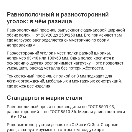
Равнополочный и разносторонний
уголок: в чём разница
Равнополочный профиль выпускают с одинаковой шириной
обеих полок — от 20×20 до 250×250 мм. Его применяют там,
где нагрузка распределяется симметрично по обоим
направлениям.
Разносторонний уголок имеет полки разной ширины,
например 63×40 или 100×63 мм. Одна полка крепится к
основанию, другая воспринимает нагрузку — это позволяет
уменьшить расход металла без потери жёсткости.
Тонкостенный профиль с полкой от 3 мм подходит для
лёгких ограждений, мебельных и монтажных конструкций,
где важен вес изделия.
Стандарты и марки стали
Равнополочный прокат производится по ГОСТ 8509-93,
разносторонний — по ГОСТ 8510-86. Мерная длина поставки
— 6 и 12 м.
Рядовые конструкции делают из Ст3сп и Ст3пс. Сварные
узлы, эксплуатируемые на открытом воздухе при