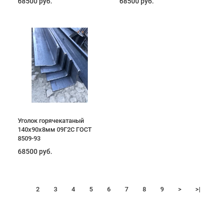
68500 руб.
68500 руб.
Уголок горячекатаный
140х90х8мм 09Г2С ГОСТ
8509-93
68500 руб.
1
2
3
4
5
6
7
8
9
>
>|