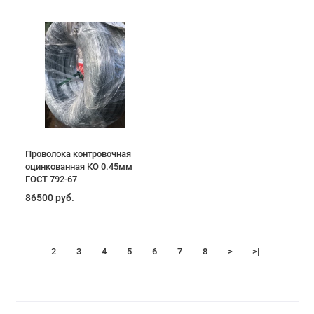
Проволока контровочная
оцинкованная КО 0.45мм
ГОСТ 792-67
86500 руб.
1
2
3
4
5
6
7
8
>
>|