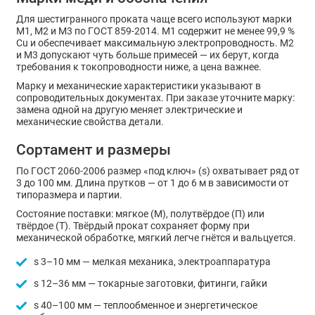
Для шестигранного проката чаще всего используют марки
М1, М2 и М3 по ГОСТ 859-2014. М1 содержит не менее 99,9 %
Cu и обеспечивает максимальную электропроводность. М2
и М3 допускают чуть больше примесей — их берут, когда
требования к токопроводности ниже, а цена важнее.
Марку и механические характеристики указывают в
сопроводительных документах. При заказе уточните марку:
замена одной на другую меняет электрические и
механические свойства детали.
Сортамент и размеры
По ГОСТ 2060-2006 размер «под ключ» (s) охватывает ряд от
3 до 100 мм. Длина прутков — от 1 до 6 м в зависимости от
типоразмера и партии.
Состояние поставки: мягкое (М), полутвёрдое (П) или
твёрдое (Т). Твёрдый прокат сохраняет форму при
механической обработке, мягкий легче гнётся и вальцуется.
s 3–10 мм — мелкая механика, электроаппаратура
s 12–36 мм — токарные заготовки, фитинги, гайки
s 40–100 мм — теплообменное и энергетическое