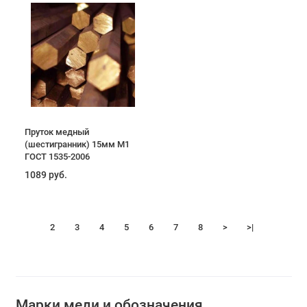
Пруток медный
(шестигранник) 15мм М1
ГОСТ 1535-2006
1089 руб.
1
2
3
4
5
6
7
8
>
>|
Марки меди и обозначения