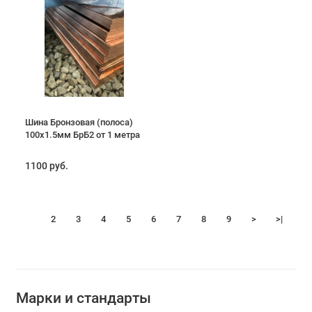
Шина Бронзовая (полоса)
100х1.5мм БрБ2 от 1 метра
1100 руб.
1
2
3
4
5
6
7
8
9
>
>|
Марки и стандарты