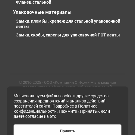
Фланец стальной
Упаковочные материалы
Замки, пломбы, крепеж для стальной упаковочной
ленты
Замки, скобы, скрепы для упаковочной ПЭТ ленты
© 2016-2025 - ООО «Компания Ст-Ком» — это мощное
предприятие с сформированной логистической
инфраструктурой, личными базами, компетентными и
Мы используем файлы cookie и другие средства
профессиональными сотрудниками. Предлагаем
металлопрокат любых марок, типов и размеров с
сохранения предпочтений и анализа действий
доставкой в России и СНГ
посетителей сайта. Подробнее в
Политика
конфиденциальности
. Нажмите «Принять», если
ИНН 6679102638, ОГРН 1169658133171
даете согласие на это.
Политика конфиденциальности
Согласие на обработку персональных данных
Согласие на получение рассылки рекламно-
Принять
информационных материалов