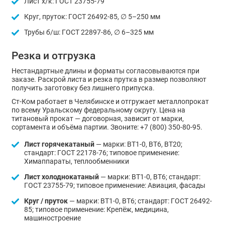
Лист х/к: ГОСТ 23755-79
Круг, пруток: ГОСТ 26492-85, ∅ 5–250 мм
Трубы б/ш: ГОСТ 22897-86, ∅ 6–325 мм
Резка и отгрузка
Нестандартные длины и форматы согласовываются при
заказе. Раскрой листа и резка прутка в размер позволяют
получить заготовку без лишнего припуска.
Ст-Ком работает в Челябинске и отгружает металлопрокат
по всему Уральскому федеральному округу. Цена на
титановый прокат — договорная, зависит от марки,
сортамента и объёма партии. Звоните: +7 (800) 350-80-95.
Лист горячекатаный
— марки: ВТ1-0, ВТ6, ВТ20;
стандарт: ГОСТ 22178-76; типовое применение:
Химаппараты, теплообменники
Лист холоднокатаный
— марки: ВТ1-0, ВТ6; стандарт:
ГОСТ 23755-79; типовое применение: Авиация, фасады
Круг / пруток
— марки: ВТ1-0, ВТ6; стандарт: ГОСТ 26492-
85; типовое применение: Крепёж, медицина,
машиностроение