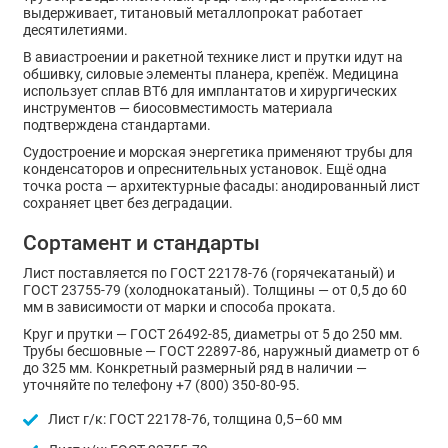
выдерживает, титановый металлопрокат работает
десятилетиями.
В авиастроении и ракетной технике лист и прутки идут на
обшивку, силовые элементы планера, крепёж. Медицина
использует сплав ВТ6 для имплантатов и хирургических
инструментов — биосовместимость материала
подтверждена стандартами.
Судостроение и морская энергетика применяют трубы для
конденсаторов и опреснительных установок. Ещё одна
точка роста — архитектурные фасады: анодированный лист
сохраняет цвет без деградации.
Сортамент и стандарты
Лист поставляется по ГОСТ 22178-76 (горячекатаный) и
ГОСТ 23755-79 (холоднокатаный). Толщины — от 0,5 до 60
мм в зависимости от марки и способа проката.
Круг и прутки — ГОСТ 26492-85, диаметры от 5 до 250 мм.
Трубы бесшовные — ГОСТ 22897-86, наружный диаметр от 6
до 325 мм. Конкретный размерный ряд в наличии —
уточняйте по телефону +7 (800) 350-80-95.
Лист г/к: ГОСТ 22178-76, толщина 0,5–60 мм