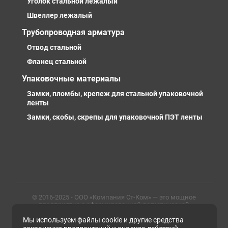
Уголок стальной лежалый
Швеллер лежалый
Трубопроводная арматура
Отвод стальной
Фланец стальной
Упаковочные материалы
Замки, пломбы, крепеж для стальной упаковочной
ленты
Замки, скобы, скрепы для упаковочной ПЭТ ленты
© 2016-2025 - ООО «Компания Ст-Ком» — это мощное
предприятие с сформированной логистической
инфраструктурой, личными базами, компетентными и
Мы используем файлы cookie и другие средства
профессиональными сотрудниками. Предлагаем
металлопрокат любых марок, типов и размеров с