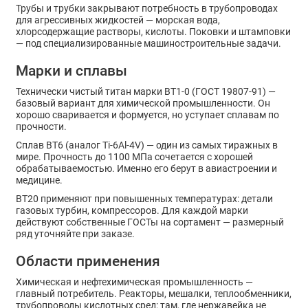
Трубы и трубки закрывают потребность в трубопроводах
для агрессивных жидкостей — морская вода,
хлорсодержащие растворы, кислоты. Поковки и штамповки
— под специализированные машиностроительные задачи.
Марки и сплавы
Технически чистый титан марки ВТ1-0 (ГОСТ 19807-91) —
базовый вариант для химической промышленности. Он
хорошо сваривается и формуется, но уступает сплавам по
прочности.
Сплав ВТ6 (аналог Ti-6Al-4V) — один из самых тиражных в
мире. Прочность до 1100 МПа сочетается с хорошей
обрабатываемостью. Именно его берут в авиастроении и
медицине.
ВТ20 применяют при повышенных температурах: детали
газовых турбин, компрессоров. Для каждой марки
действуют собственные ГОСТы на сортамент — размерный
ряд уточняйте при заказе.
Области применения
Химическая и нефтехимическая промышленность —
главный потребитель. Реакторы, мешалки, теплообменники,
трубопроводы кислотных сред: там, где нержавейка не