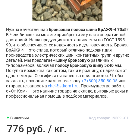
Нужна качественная
бронзовая полоса шина БрАЖ9-4 70х5
?
В Челябинске вы можете приобрести ее у нас с оперативной
доставкой. Наша продукция изготавливается по ГОСТ 1595-
90, что обеспечивает ее надежность и долговечность. Бронза
БрАЖ9-4 — это сплав, который отлично подходит для
производства электрических шин, контактных групп и других
деталей. Мы предлагаем
шину бронзовую
различных
типоразмеров, включая
полосу бронзовую шину 5x40 мм
.
Покупка возможна как оптом, так и в розницу, с нарезкой от
одного метра. Сертификаты качества прилагаются. Чтобы
заказать, позвоните нам по телефону
+7 (800) 350-80-95
или
отправьте запрос на
chel@stkom1.ru
. Преимущества работы
с «Ст-Ком» — это наличие товара на складе, выгодные цены и
профессиональная помощь в подборе материалов.
В наличии
Код товара: 19309~01
776 руб. / кг.