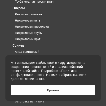
Труба медная профильная
Нихром
Лента нихромовая
Нихромовая нить
Нихромовая проволока
Нихромовые трубы
Нихромовый круг
Свинец
Анод свинцовый
Дробь свинцовая
Мы используем файлы cookie и другие средства
Кирпич свинцовый
сохранения предпочтений и анализа действий
Лист свинцовый
посетителей сайта. Подробнее в
Политика
конфиденциальности
. Нажмите «Принять», если
Роль свинцовая
даете согласие на это.
Свинцовая проволока
Труба свинцовая
Принять
Титан
Заготовка из титана