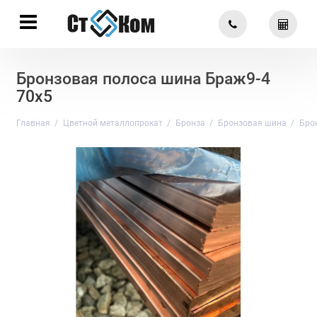
Бронзовая полоса шина Браж9-4
70х5
Главная
Цветной металлопрокат
Бронза
Бронзовая шина
Бро