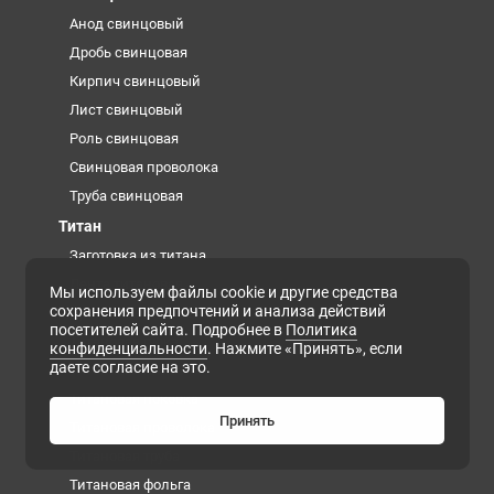
Анод свинцовый
Дробь свинцовая
Кирпич свинцовый
Лист свинцовый
Роль свинцовая
Свинцовая проволока
Труба свинцовая
Титан
Заготовка из титана
Лента титановая
Мы используем файлы cookie и другие средства
сохранения предпочтений и анализа действий
Проволока титановая сварочная
посетителей сайта. Подробнее в
Политика
Титановая губка
конфиденциальности
. Нажмите «Принять», если
даете согласие на это.
Титановая плита
Титановая поковка
Принять
Титановая проволока
Титановая труба
Титановая фольга