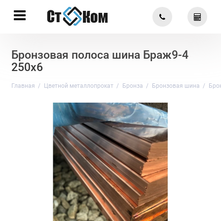
Бронзовая полоса шина Браж9-4
250х6
Главная
Цветной металлопрокат
Бронза
Бронзовая шина
Бро