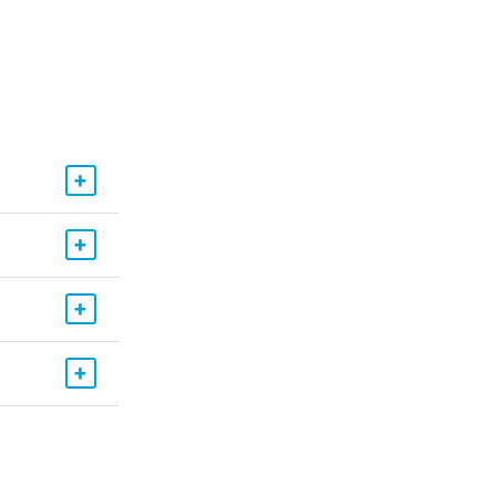
+
+
+
+