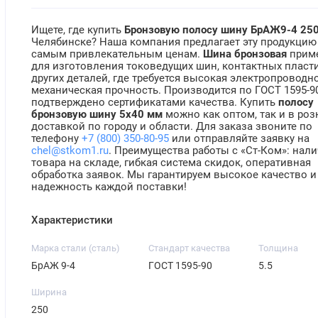
Ищете, где купить
Бронзовую полосу шину БрАЖ9-4 250
Челябинске? Наша компания предлагает эту продукцию
самым привлекательным ценам.
Шина бронзовая
приме
для изготовления токоведущих шин, контактных пласт
других деталей, где требуется высокая электропроводн
механическая прочность. Производится по ГОСТ 1595-90
подтверждено сертификатами качества. Купить
полосу
бронзовую шину 5x40 мм
можно как оптом, так и в розн
доставкой по городу и области. Для заказа звоните по
телефону
+7 (800) 350-80-95
или отправляйте заявку на
chel@stkom1.ru
. Преимущества работы с «Ст-Ком»: нал
товара на складе, гибкая система скидок, оперативная
обработка заявок. Мы гарантируем высокое качество и
надежность каждой поставки!
Характеристики
Марка стали (сталь)
Стандарт качества
Толщина
БрАЖ 9-4
ГОСТ 1595-90
5.5
Ширина
250