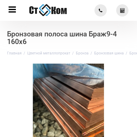
Бронзовая полоса шина Браж9-4
160х6
Главная
Цветной металлопрокат
Бронза
Бронзовая шина
Бро