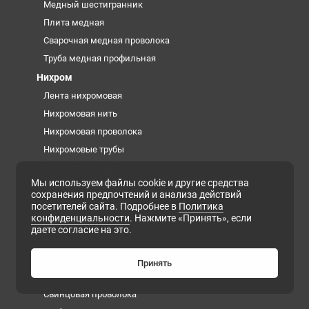
Медный шестигранник
Плита медная
Сварочная медная проволока
Труба медная профильная
Нихром
Лента нихромовая
Нихромовая нить
Нихромовая проволока
Нихромовые трубы
Нихромовый круг
Мы используем файлы cookie и другие средства
Свинец
сохранения предпочтений и анализа действий
Анод свинцовый
посетителей сайта. Подробнее в
Политика
конфиденциальности
. Нажмите «Принять», если
Дробь свинцовая
даете согласие на это.
Кирпич свинцовый
Лист свинцовый
Принять
Роль свинцовая
Свинцовая проволока