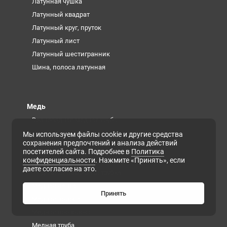
Латунная чушка
Латунный квадрат
Латунный круг, пруток
Латунный лист
Латунный шестигранник
Шина, полоса латунная
Медь
Волноводная медная труба
Дюймовые трубы медные
Мы используем файлы cookie и другие средства
сохранения предпочтений и анализа действий
Катанка медная
посетителей сайта. Подробнее в
Политика
Медная втулка
конфиденциальности
. Нажмите «Принять», если
даете согласие на это.
Медная капиллярная трубка
Медная лента
Принять
Медная полоса
Медная проволока
Медная труба