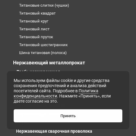
Титановые слитки (чушки)
Титановый квадрат
Титановый круг
Титановый лист
Титановый пруток
Титановый шестигранник
Шина титановая (полоса)
Нержавеющий металлопрокат
Дробь нержавеющая
Капиллярная нержавеющая трубка
Мы используем файлы cookie и другие средства
сохранения предпочтений и анализа действий
Нержавеющая лента
посетителей сайта. Подробнее в
Политика
конфиденциальности
. Нажмите «Принять», если
Нержавеющая плита
даете согласие на это.
Нержавеющая поковка
Нержавеющая полоса
Принять
Нержавеющая проволока
Нержавеющая сварочная проволока