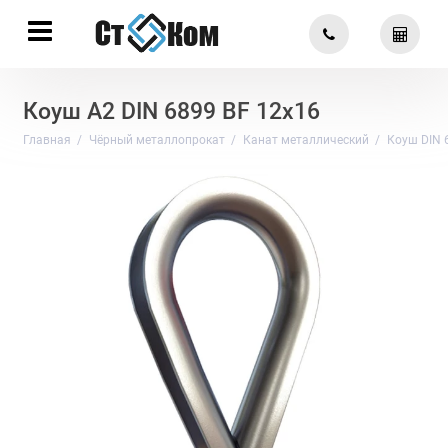
Коуш А2 DIN 6899 BF 12х16
Главная
Чёрный металлопрокат
Канат металлический
Коуш DIN 