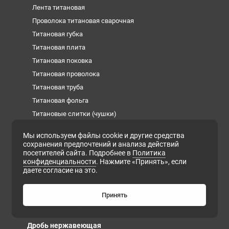
Лента титановая
Проволока титановая сварочная
Титановая губка
Титановая плита
Титановая поковка
Титановая проволока
Титановая труба
Титановая фольга
Титановые слитки (чушки)
Титановый квадрат
Мы используем файлы cookie и другие средства
Титановый круг
сохранения предпочтений и анализа действий
посетителей сайта. Подробнее в
Политика
Титановый лист
конфиденциальности
. Нажмите «Принять», если
Титановый пруток
даете согласие на это.
Титановый шестигранник
Шина титановая (полоса)
Принять
Нержавеющий металлопрокат
Дробь нержавеющая